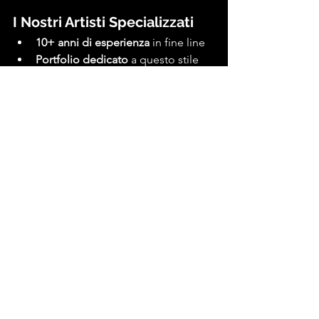
I Nostri Artisti Specializzati
10+ anni di esperienza
 in fine line
Portfolio dedicato
 a questo stile
Tecnica proprietaria
 per linee 
perfette
Formazione continua
 sulle nuove 
tendenze
Prenota la Tua 
Ispirazione Post-Estate
Settembre è il momento perfetto per 
realizzare il 
fine line tattoo
 che hai 
sognato tutta l'estate. Nel nostro 
studio nel cuore di Roma ti aiutiamo a 
trasformare le tue ispirazioni in realtà.