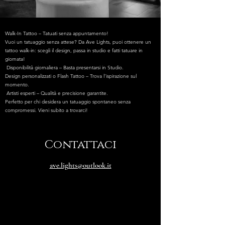
Walk-In Tattoo – Tatuati senza appuntamento!
Vuoi un tatuaggio senza attese? Da Ave Lights, puoi ottenere un
tattoo walk-in: scegli il design, passa in studio e fatti tatuare in
giornata!
Disponibilità giornaliera – Basta presentarsi in Studio.
Design personalizzati o Flash Tattoo – Trova l’ispirazione sul
momento.
Artisti esperti – Qualità e precisione garantite.
Perfetto per chi desidera un tatuaggio spontaneo senza
compromessi. Vieni subito a trovarci!
Contattaci
ave.lights@outlook.it